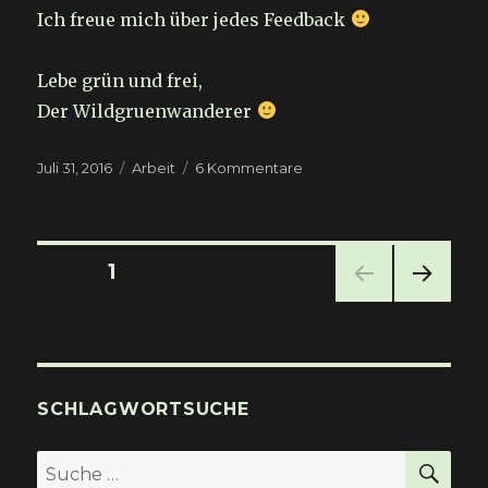
Ich freue mich über jedes Feedback
Lebe grün und frei,
Der Wildgruenwanderer
Veröffentlicht
Kategorien
zu
Juli 31, 2016
Arbeit
6 Kommentare
am
Arbeiten
auf
den
Felsen
Seitennummerierung
SEITE
1
NÄC
der
HSTE
SEIT
Beiträge
E
SCHLAGWORTSUCHE
SU
Suche