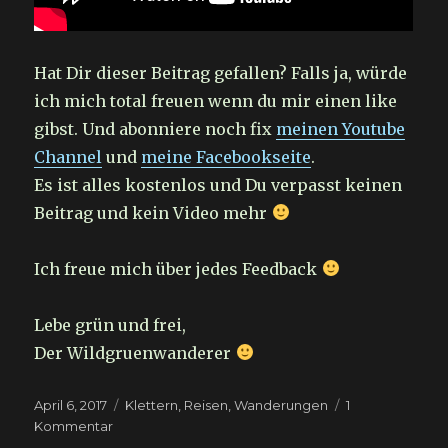
Hat Dir dieser Beitrag gefallen? Falls ja, würde
ich mich total freuen wenn du mir einen like
gibst. Und abonniere noch fix
meinen Youtube
Channel
und
meine Facebookseite
.
Es ist alles kostenlos und Du verpasst keinen
Beitrag und kein Video mehr
Ich freue mich über jedes Feedback
Lebe grün und frei,
Der Wildgruenwanderer
Veröffentlicht
Kategorien
April 6, 2017
Klettern
,
Reisen
,
Wanderungen
1
am
zu
Kommentar
Rumlungern