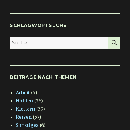
an
den
schönsten
Stränden
SCHLAGWORTSUCHE
Goas
SU
Suche
nach:
BEITRÄGE NACH THEMEN
Arbeit
(5)
Höhlen
(26)
Klettern
(39)
Reisen
(57)
Sonstiges
(6)