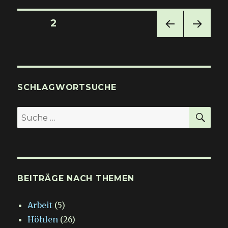
Hängebrücken
Seitennummerierung
SEITE
2
VOR
NÄC
der
HERI
HSTE
GE
SEIT
Beiträge
SEIT
E
E
SCHLAGWORTSUCHE
SU
Suche
nach:
BEITRÄGE NACH THEMEN
Arbeit
(5)
Höhlen
(26)