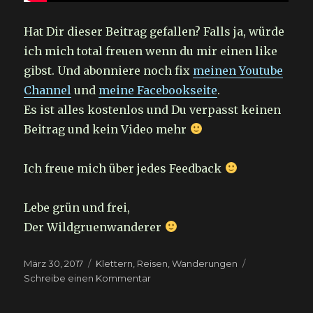
Hat Dir dieser Beitrag gefallen? Falls ja, würde
ich mich total freuen wenn du mir einen like
gibst. Und abonniere noch fix
meinen Youtube
Channel
und
meine Facebookseite
.
Es ist alles kostenlos und Du verpasst keinen
Beitrag und kein Video mehr
Ich freue mich über jedes Feedback
Lebe grün und frei,
Der Wildgruenwanderer
Veröffentlicht
Kategorien
März 30, 2017
Klettern
,
Reisen
,
Wanderungen
am
zu
Schreibe einen Kommentar
Wasserfälle
und