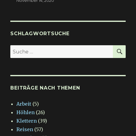
November 14, 2020
SCHLAGWORTSUCHE
SU
Suche
nach:
BEITRÄGE NACH THEMEN
Arbeit
(5)
Höhlen
(26)
Klettern
(39)
Reisen
(57)