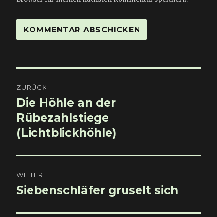
Beitragsnavigation
ZURÜCK
Die Höhle an der
Vorheriger
Beitrag:
Rübezahlstiege
(Lichtblickhöhle)
WEITER
Siebenschläfer gruselt sich
Nächster
Beitrag: