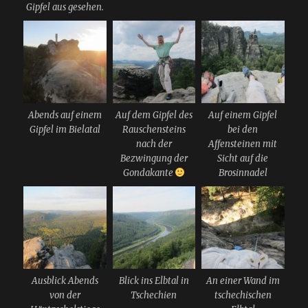
Gipfel aus gesehen.
Abends auf einem
Auf dem Gipfel des
Auf einem Gipfel
Gipfel im Bielatal
Rauschensteins
bei den
nach der
Affensteinen mit
Bezwingung der
Sicht auf die
Gondakante
Brosinnadel
Ausblick Abends
Blick ins Elbtal in
An einer Wand im
von der
Tschechien
tschechischen