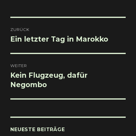
Beitragsnavigation
ZURÜCK
Ein letzter Tag in Marokko
Vorheriger
Beitrag:
WEITER
Kein Flugzeug, dafür
Nächster
Beitrag:
Negombo
NEUESTE BEITRÄGE