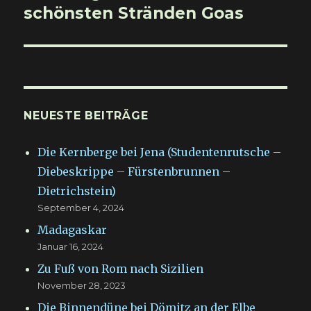
Beitrag:
schönsten Stränden Goas
NEUESTE BEITRÄGE
Die Kernberge bei Jena (Studentenrutsche –
Diebeskrippe – Fürstenbrunnen –
Dietrichstein)
September 4, 2024
Madagaskar
Januar 16, 2024
Zu Fuß von Rom nach Sizilien
November 28, 2023
Die Binnendüne bei Dömitz an der Elbe