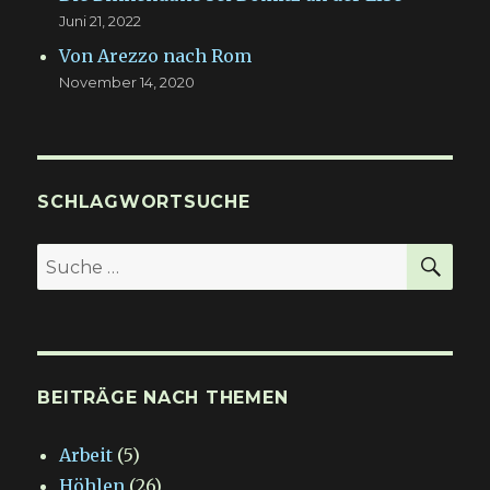
Juni 21, 2022
Von Arezzo nach Rom
November 14, 2020
SCHLAGWORTSUCHE
SU
Suche
nach:
BEITRÄGE NACH THEMEN
Arbeit
(5)
Höhlen
(26)